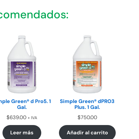
ecomendados:
mple Green® d Pro5. 1
Simple Green® dPRO3
Gal.
Plus. 1 Gal.
$
639.00
$
750.00
+ IVA
Leer más
Añadir al carrito