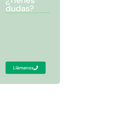
¿Tienes
dudas?
Estamos aquí para
hacer resolverlas y
juntos hacer de la
limpieza una tarea
más sencilla y
ecológica.
Llámanos