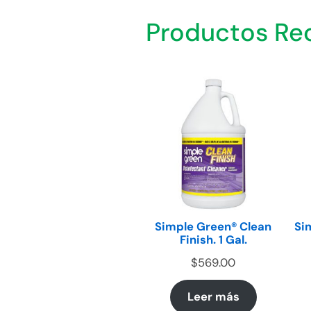
Productos R
Simple Green® Clean
Si
Finish. 1 Gal.
$
569.00
Leer más