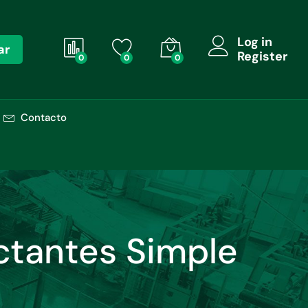
Log in
ar
Register
0
0
0
Contacto
ectantes Simple