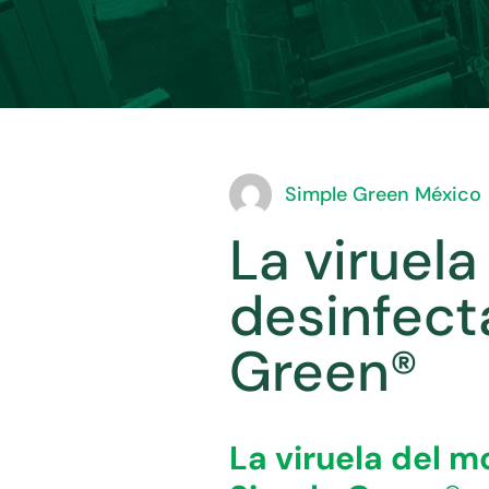
Simple Green México
La viruela
desinfect
Green®
La viruela del m