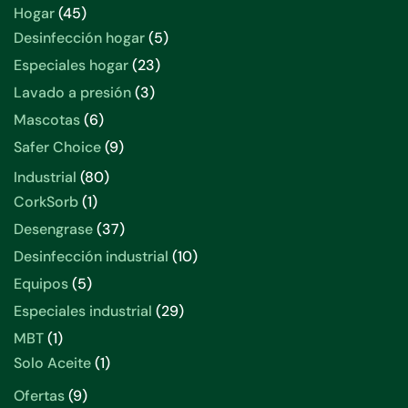
productos
45
Hogar
45
productos
5
Desinfección hogar
5
productos
23
Especiales hogar
23
productos
3
Lavado a presión
3
productos
6
Mascotas
6
productos
9
Safer Choice
9
productos
80
Industrial
80
productos
1
CorkSorb
1
producto
37
Desengrase
37
productos
10
Desinfección industrial
10
productos
5
Equipos
5
productos
29
Especiales industrial
29
productos
1
MBT
1
producto
1
Solo Aceite
1
producto
9
Ofertas
9