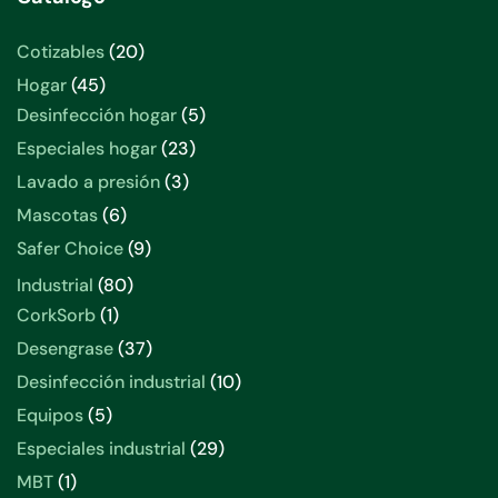
20
Cotizables
20
productos
45
Hogar
45
productos
5
Desinfección hogar
5
productos
23
Especiales hogar
23
productos
3
Lavado a presión
3
productos
6
Mascotas
6
productos
9
Safer Choice
9
productos
80
Industrial
80
productos
1
CorkSorb
1
producto
37
Desengrase
37
productos
10
Desinfección industrial
10
productos
5
Equipos
5
productos
29
Especiales industrial
29
productos
1
MBT
1