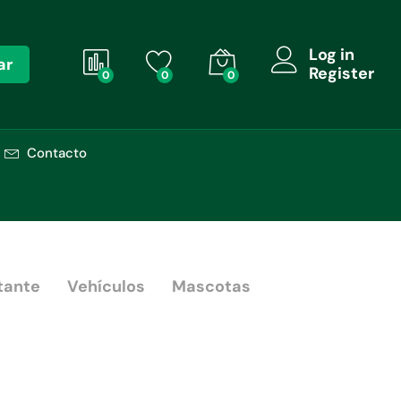
Log in
ar
Register
0
0
0
Contacto
tante
Vehículos
Mascotas