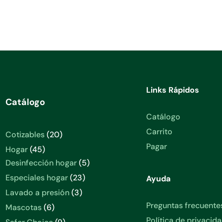
Links Rápidos
Catálogo
Catálogo
Carrito
20
Cotizables
20
productos
Pagar
45
Hogar
45
productos
5
Desinfección hogar
5
productos
23
Especiales hogar
23
Ayuda
productos
3
Lavado a presión
3
productos
Preguntas frecuente
6
Mascotas
6
productos
Política de privacid
9