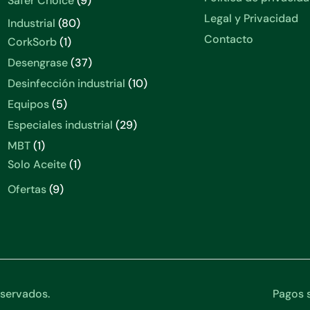
Safer Choice
9
productos
Legal y Privacidad
80
Industrial
80
productos
Contacto
1
CorkSorb
1
producto
37
Desengrase
37
productos
10
Desinfección industrial
10
productos
5
Equipos
5
productos
29
Especiales industrial
29
productos
1
MBT
1
producto
1
Solo Aceite
1
producto
9
Ofertas
9
productos
servados.
Pagos s