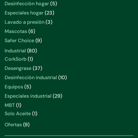
productos
5
Desinfección hogar
5
productos
23
Especiales hogar
23
productos
3
Lavado a presión
3
productos
6
Mascotas
6
productos
9
Safer Choice
9
productos
80
Industrial
80
productos
1
CorkSorb
1
producto
37
Desengrase
37
productos
10
Desinfección industrial
10
productos
5
Equipos
5
productos
29
Especiales industrial
29
productos
1
MBT
1
producto
1
Solo Aceite
1
producto
9
Ofertas
9
productos