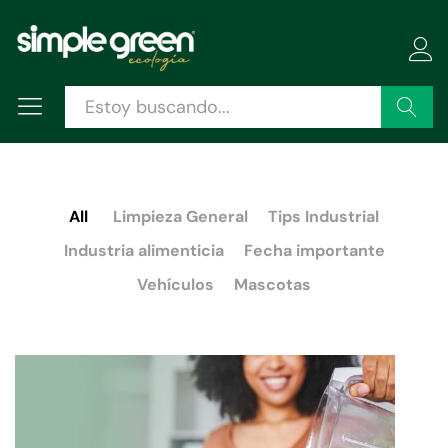
Buscar
All
Limpieza General
Tips Industrial
Industria alimenticia
Fecha importante
Vehículos
Mascotas