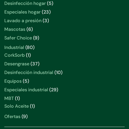
productos
5
Desinfección hogar
5
productos
23
Especiales hogar
23
productos
3
Lavado a presión
3
productos
6
Mascotas
6
productos
9
Safer Choice
9
productos
80
Industrial
80
productos
1
CorkSorb
1
producto
37
Desengrase
37
productos
10
Desinfección industrial
10
productos
5
Equipos
5
productos
29
Especiales industrial
29
productos
1
MBT
1
producto
1
Solo Aceite
1
producto
9
Ofertas
9
productos