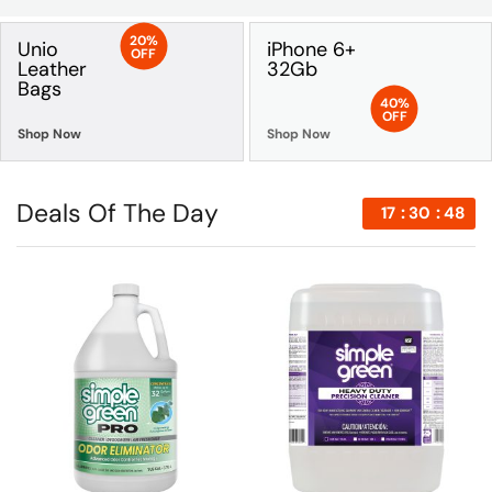
20%
Unio
iPhone 6+
OFF
Leather
32Gb
Bags
40%
OFF
Shop Now
Shop Now
Deals Of The Day
17
30
47