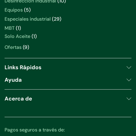
10
Desinfección industrial
10
productos
5
Equipos
5
productos
29
Especiales industrial
29
productos
1
MBT
1
producto
1
Solo Aceite
1
producto
9
Ofertas
9
productos
Links Rápidos
Ayuda
Acerca de
Pagos seguros a través de: