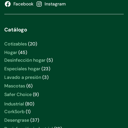
Facebook
Instagram
Catálogo
20
Cotizables
20
productos
45
Hogar
45
productos
5
Desinfección hogar
5
productos
23
Especiales hogar
23
productos
3
Lavado a presión
3
productos
6
Mascotas
6
productos
9
Safer Choice
9
productos
80
Industrial
80
productos
1
CorkSorb
1
producto
37
Desengrase
37
productos