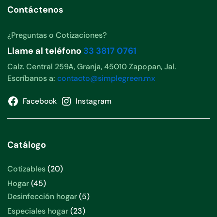
Contáctenos
¿Preguntas o Cotizaciones?
Llame al teléfono
33 3817 0761
Calz. Central 259A, Granja, 45010 Zapopan, Jal.
Escríbanos a:
contacto@simplegreen.mx
Facebook
Instagram
Catálogo
20
Cotizables
20
productos
45
Hogar
45
productos
5
Desinfección hogar
5
productos
23
Especiales hogar
23