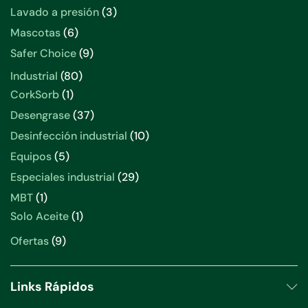
productos
3
Lavado a presión
3
productos
6
Mascotas
6
productos
9
Safer Choice
9
productos
80
Industrial
80
productos
1
CorkSorb
1
producto
37
Desengrase
37
productos
10
Desinfección industrial
10
productos
5
Equipos
5
productos
29
Especiales industrial
29
productos
1
MBT
1
producto
1
Solo Aceite
1
producto
9
Ofertas
9
productos
Links Rápidos