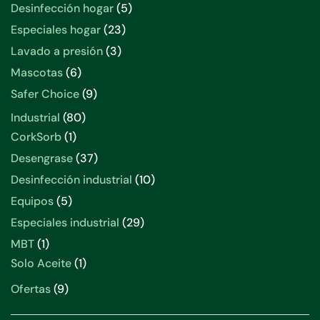
productos
5
Desinfección hogar
5
productos
23
Especiales hogar
23
productos
3
Lavado a presión
3
productos
6
Mascotas
6
productos
9
Safer Choice
9
productos
80
Industrial
80
productos
1
CorkSorb
1
producto
37
Desengrase
37
productos
10
Desinfección industrial
10
productos
5
Equipos
5
productos
29
Especiales industrial
29
productos
1
MBT
1
producto
1
Solo Aceite
1
producto
9
Ofertas
9
productos