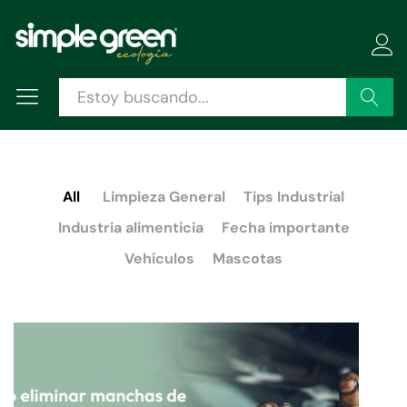
Buscar
All
Limpieza General
Tips Industrial
Industria alimenticia
Fecha importante
Vehículos
Mascotas