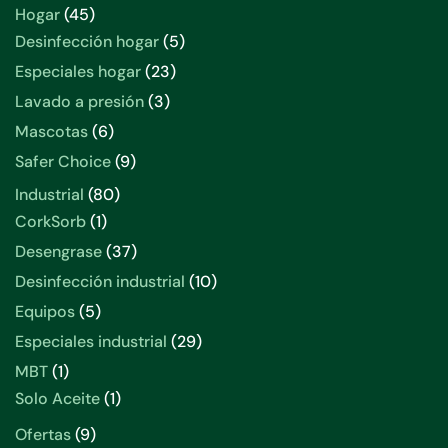
productos
45
Hogar
45
productos
5
Desinfección hogar
5
productos
23
Especiales hogar
23
productos
3
Lavado a presión
3
productos
6
Mascotas
6
productos
9
Safer Choice
9
productos
80
Industrial
80
productos
1
CorkSorb
1
producto
37
Desengrase
37
productos
10
Desinfección industrial
10
productos
5
Equipos
5
productos
29
Especiales industrial
29
productos
1
MBT
1
producto
1
Solo Aceite
1
producto
9
Ofertas
9