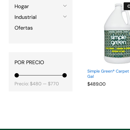
Hogar
C
Industrial
Ofertas
POR PRECIO
Simple Green® Carpet C
Gal
Precio
Precio
Precio:
$480
—
$770
$
$
489.00
489.00
mínimo
máximo