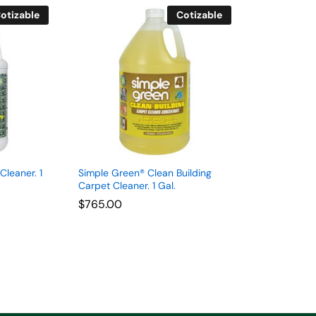
otizable
Cotizable
leaner. 1
Simple Green® Clean Building
Carpet Cleaner. 1 Gal.
$
$
765.00
765.00