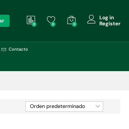
Log in
ar
Register
0
0
0
Contacto
Orden predeterminado