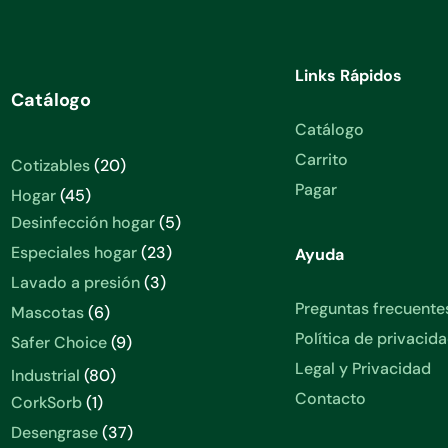
Links Rápidos
Catálogo
Catálogo
Carrito
20
Cotizables
20
productos
Pagar
45
Hogar
45
productos
5
Desinfección hogar
5
productos
23
Especiales hogar
23
Ayuda
productos
3
Lavado a presión
3
productos
Preguntas frecuente
6
Mascotas
6
productos
Política de privacid
9
Safer Choice
9
productos
Legal y Privacidad
80
Industrial
80
productos
Contacto
1
CorkSorb
1
producto
37
Desengrase
37