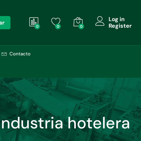
Log in
ar
Register
0
0
0
Contacto
industria hotelera