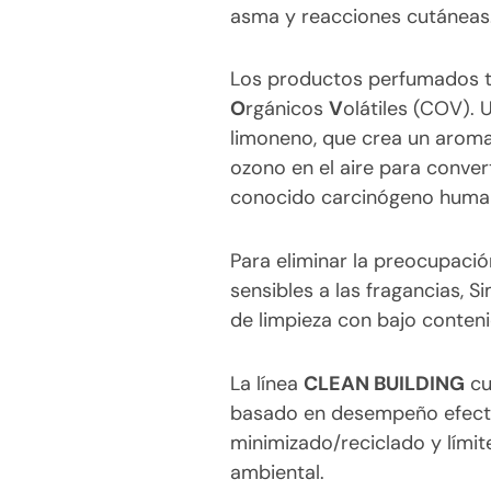
asma y reacciones cutáneas
Los productos perfumados 
O
rgánicos
V
olátiles (COV).
limoneno, que crea un aroma
ozono en el aire para conver
conocido carcinógeno huma
Para eliminar la preocupaci
sensibles a las fragancias,
de limpieza con bajo conteni
La línea
CLEAN BUILDING
cu
basado en desempeño efect
minimizado/reciclado y lími
ambiental.