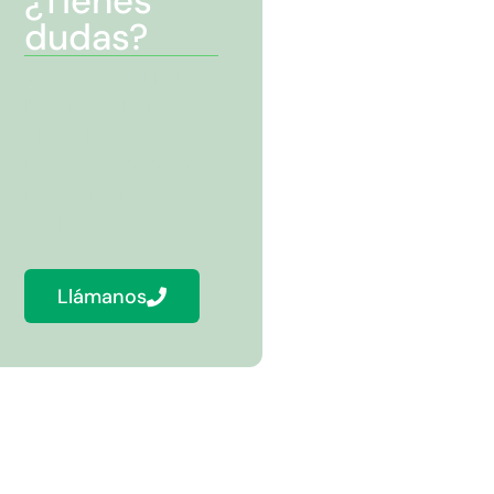
¿Tienes
dudas?
Estamos aquí para
hacer resolverlas y
juntos hacer de la
limpieza una tarea
más sencilla y
ecológica.
Llámanos