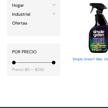
Hogar
Industrial
Ofertas
POR PRECIO
Simple Green® Bike. 24
Precio
Precio
Precio:
$0
—
$230
mínimo
máximo