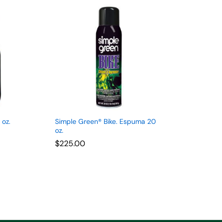
 oz.
Simple Green® Bike. Espuma 20
oz.
$
$
225.00
225.00