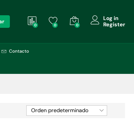
Log in
ar
Register
0
0
0
Contacto
Orden predeterminado