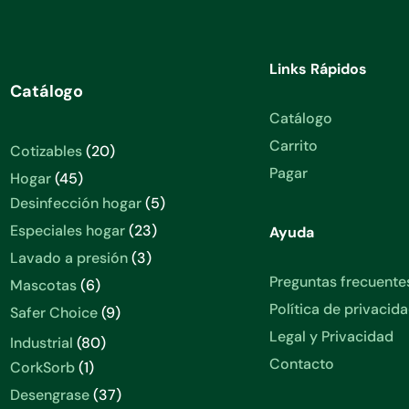
Links Rápidos
Catálogo
Catálogo
Carrito
20
Cotizables
20
productos
Pagar
45
Hogar
45
productos
5
Desinfección hogar
5
productos
23
Especiales hogar
23
Ayuda
productos
3
Lavado a presión
3
productos
Preguntas frecuente
6
Mascotas
6
productos
Política de privacid
9
Safer Choice
9
productos
Legal y Privacidad
80
Industrial
80
productos
Contacto
1
CorkSorb
1
producto
37
Desengrase
37