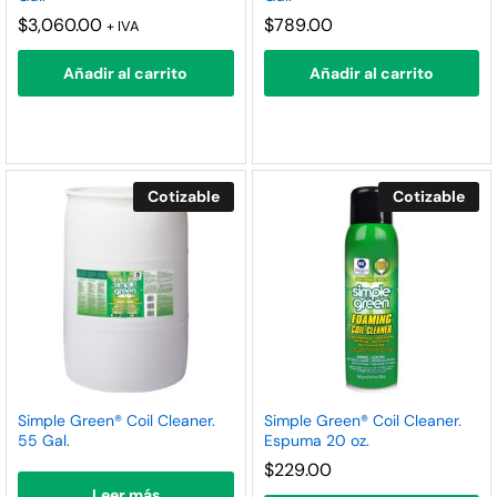
nimo
ximo
$
3,060.00
$
789.00
+ IVA
Añadir al carrito
Añadir al carrito
Cotizable
Cotizable
Simple Green® Coil Cleaner.
Simple Green® Coil Cleaner.
55 Gal.
Espuma 20 oz.
$
229.00
Leer más