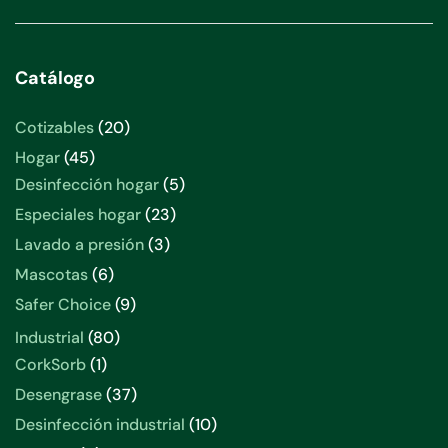
Catálogo
20
Cotizables
20
productos
45
Hogar
45
productos
5
Desinfección hogar
5
productos
23
Especiales hogar
23
productos
3
Lavado a presión
3
productos
6
Mascotas
6
productos
9
Safer Choice
9
productos
80
Industrial
80
productos
1
CorkSorb
1
producto
37
Desengrase
37
productos
10
Desinfección industrial
10
productos