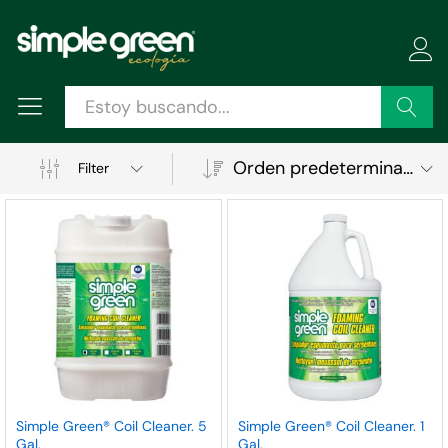
Buscar
Orden predeterminado
Filter
ecio
ecio
Simple Green® Coil Cleaner. 5
Simple Green® Coil Cleaner. 1
Gal.
Gal.