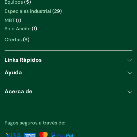
5
Equipos
5
productos
29
Especiales industrial
29
productos
1
MBT
1
producto
1
Solo Aceite
1
producto
9
Ofertas
9
productos
Links Rápidos
Ayuda
Acerca de
Pagos seguros a través de: