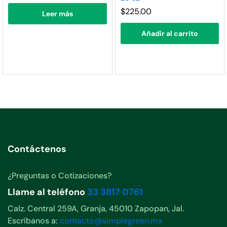
nimo
ximo
$
225.00
Leer más
Añadir al carrito
Contáctenos
¿Preguntas o Cotizaciones?
Llame al teléfono
33 3817 0761
Calz. Central 259A, Granja, 45010 Zapopan, Jal.
Escríbanos a:
contacto@simplegreen.mx