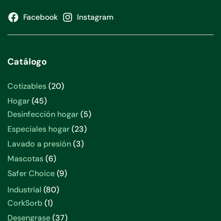
Facebook
Instagram
Catálogo
20
Cotizables
20
productos
45
Hogar
45
productos
5
Desinfección hogar
5
productos
23
Especiales hogar
23
productos
3
Lavado a presión
3
productos
6
Mascotas
6
productos
9
Safer Choice
9
productos
80
Industrial
80
productos
1
CorkSorb
1
producto
37
Desengrase
37