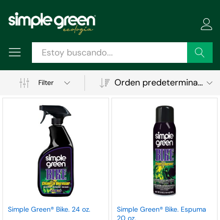
Buscar
Orden predeterminado
Filter
ecio
ecio
Simple Green® Bike. 24 oz.
Simple Green® Bike. Espuma
20 oz.