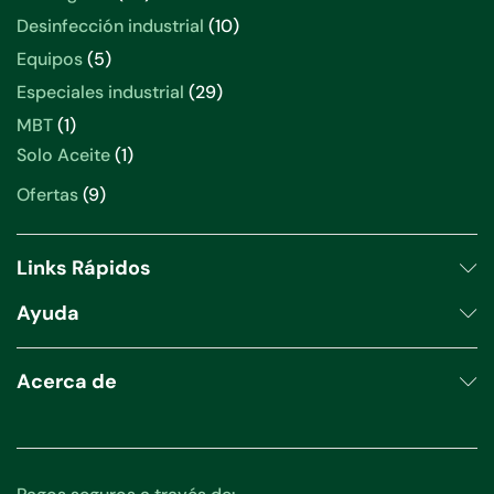
productos
10
Desinfección industrial
10
productos
5
Equipos
5
productos
29
Especiales industrial
29
productos
1
MBT
1
producto
1
Solo Aceite
1
producto
9
Ofertas
9
productos
Links Rápidos
Ayuda
Acerca de