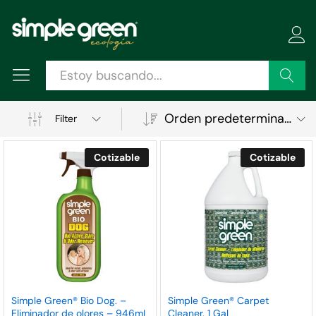
Buscar
Orden predeterminado
Filter
Cotizable
Cotizable
ecio
ecio
Simple Green® Bio Dog. –
Simple Green® Carpet
Eliminador de olores – 946mL
Cleaner. 1 Gal