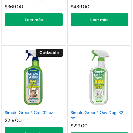
nimo
ximo
$
369.00
$
489.00
Leer más
Leer más
Cotizable
Simple Green® Cat. 32 oz.
Simple Green® Oxy Dog. 32
oz.
$
219.00
$
219.00