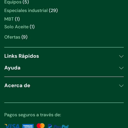
5
Equipos
5
productos
29
Especiales industrial
29
productos
1
MBT
1
producto
1
Solo Aceite
1
producto
9
Ofertas
9
productos
Links Rápidos
Ayuda
Acerca de
Pagos seguros a través de: