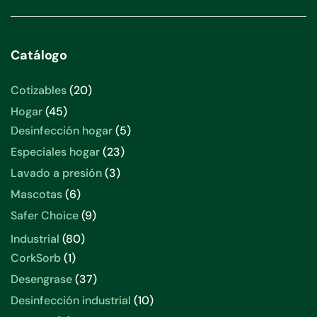
Catálogo
20
Cotizables
20
productos
45
Hogar
45
productos
5
Desinfección hogar
5
productos
23
Especiales hogar
23
productos
3
Lavado a presión
3
productos
6
Mascotas
6
productos
9
Safer Choice
9
productos
80
Industrial
80
productos
1
CorkSorb
1
producto
37
Desengrase
37
productos
10
Desinfección industrial
10
productos