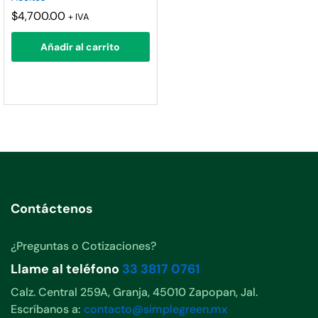
$
4,700.00
+ IVA
Añadir al carrito
Contáctenos
¿Preguntas o Cotizaciones?
Llame al teléfono
33 3817 0761
Calz. Central 259A, Granja, 45010 Zapopan, Jal.
Escríbanos a:
contacto@simplegreen.mx