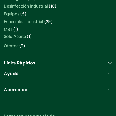
productos
10
Desinfección industrial
10
productos
5
Equipos
5
productos
29
Especiales industrial
29
productos
1
MBT
1
producto
1
Solo Aceite
1
producto
9
Ofertas
9
productos
Links Rápidos
Ayuda
Acerca de