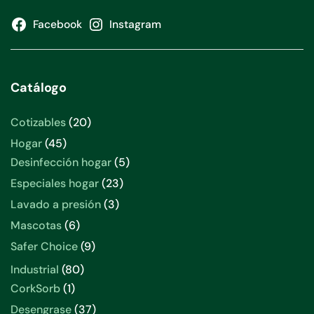
Facebook
Instagram
Catálogo
20
Cotizables
20
productos
45
Hogar
45
productos
5
Desinfección hogar
5
productos
23
Especiales hogar
23
productos
3
Lavado a presión
3
productos
6
Mascotas
6
productos
9
Safer Choice
9
productos
80
Industrial
80
productos
1
CorkSorb
1
producto
37
Desengrase
37