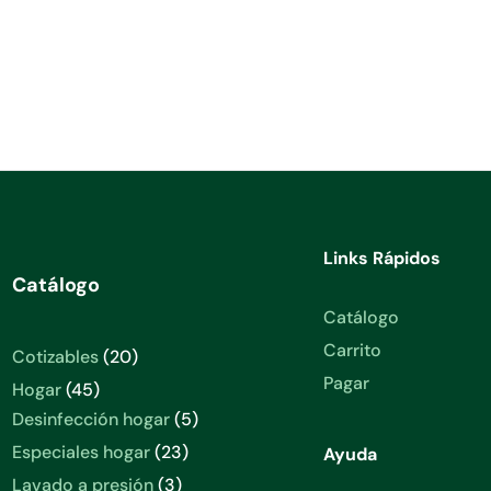
Links Rápidos
Catálogo
Catálogo
Carrito
20
Cotizables
20
productos
Pagar
45
Hogar
45
productos
5
Desinfección hogar
5
productos
23
Especiales hogar
23
Ayuda
productos
3
Lavado a presión
3