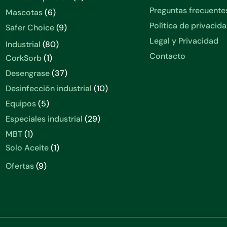
productos
Preguntas frecuente
6
Mascotas
6
productos
Política de privacid
9
Safer Choice
9
productos
Legal y Privacidad
80
Industrial
80
productos
Contacto
1
CorkSorb
1
producto
37
Desengrase
37
productos
10
Desinfección industrial
10
productos
5
Equipos
5
productos
29
Especiales industrial
29
productos
1
MBT
1
producto
1
Solo Aceite
1
producto
9
Ofertas
9
productos