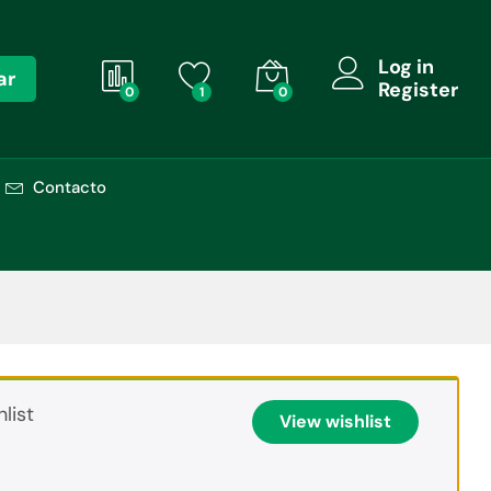
Log in
ar
Register
0
1
0
Contacto
list
View wishlist