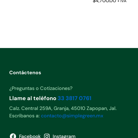
$
$
4,700.00
4,700.00
+ IVA
Contáctenos
¿Preguntas o Cotizaciones?
Llame al teléfono
33 3817 0761
Calz. Central 259A, Granja, 45010 Zapopan, Jal.
Escríbanos a:
contacto@simplegreen.mx
Facebook
Instagram