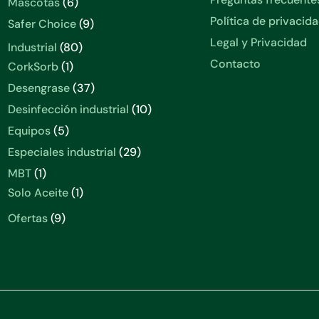
6
Mascotas
6
productos
Política de privacid
9
Safer Choice
9
productos
Legal y Privacidad
80
Industrial
80
productos
Contacto
1
CorkSorb
1
producto
37
Desengrase
37
productos
10
Desinfección industrial
10
productos
5
Equipos
5
productos
29
Especiales industrial
29
productos
1
MBT
1
producto
1
Solo Aceite
1
producto
9
Ofertas
9
productos