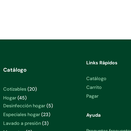
Links Rápidos
Catálogo
Catálogo
Carrito
20
Cotizables
20
productos
Pagar
45
Hogar
45
productos
5
Desinfección hogar
5
productos
23
Especiales hogar
23
Ayuda
productos
3
Lavado a presión
3
productos
Preguntas frecuente