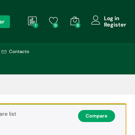
Log in
ar
Register
1
0
0
Contacto
re list
Compare