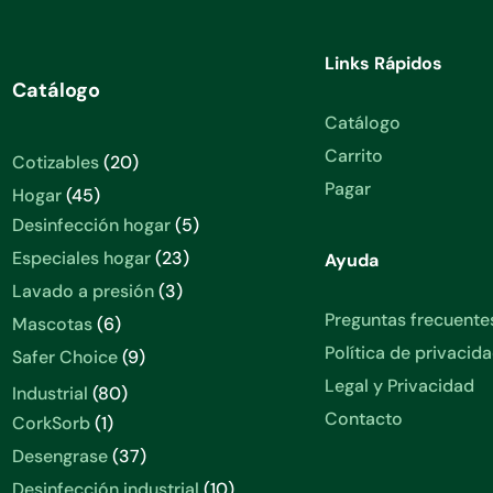
Links Rápidos
Catálogo
Catálogo
Carrito
20
Cotizables
20
productos
Pagar
45
Hogar
45
productos
5
Desinfección hogar
5
productos
23
Especiales hogar
23
Ayuda
productos
3
Lavado a presión
3
productos
Preguntas frecuente
6
Mascotas
6
productos
Política de privacid
9
Safer Choice
9
productos
Legal y Privacidad
80
Industrial
80
productos
Contacto
1
CorkSorb
1
producto
37
Desengrase
37
productos
10
Desinfección industrial
10