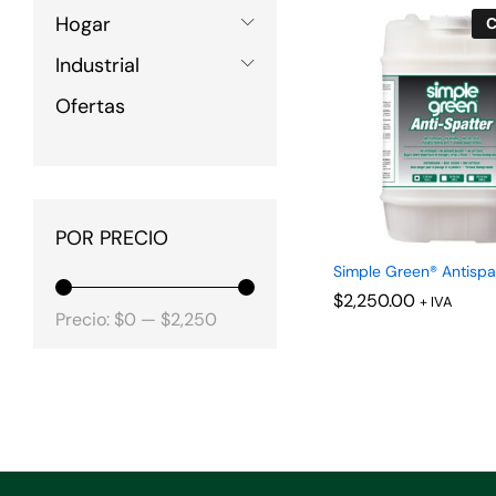
Hogar
C
Industrial
Ofertas
POR PRECIO
Simple Green® Antispat
$
$
2,250.00
2,250.00
+ IVA
Precio
Precio
Precio:
$0
—
$2,250
mínimo
máximo