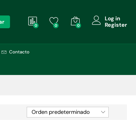
Log in
ar
Register
0
0
0
Contacto
Orden predeterminado