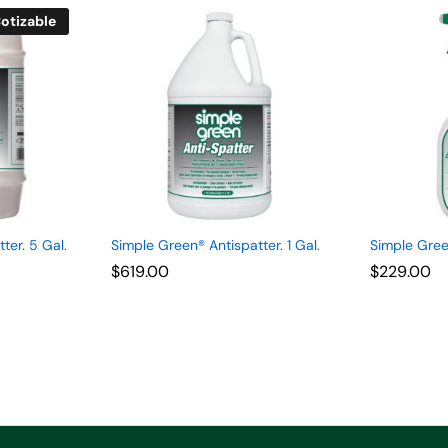
otizable
ter. 5 Gal.
Simple Green® Antispatter. 1 Gal.
Simple Green
$
$
619.00
619.00
$
$
229.00
229.00