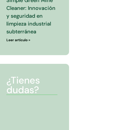
Simple Green Mine
Cleaner: Innovación
y seguridad en
limpieza industrial
subterránea
Leer artículo »
¿Tienes
dudas?
Estamos aquí para
hacer resolverlas y
juntos hacer de la
limpieza una tarea