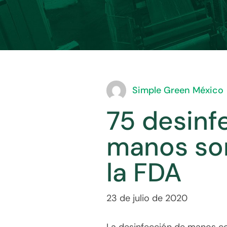
Simple Green México
75 desinf
manos son
la FDA
23 de julio de 2020