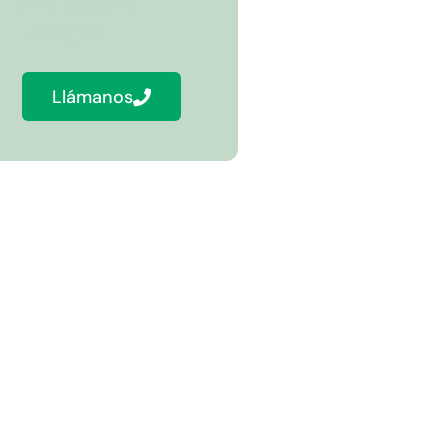
más sencilla y
ecológica.
Llámanos