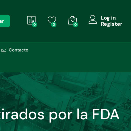
Log in
ar
Register
0
0
0
Contacto
irados por la FDA