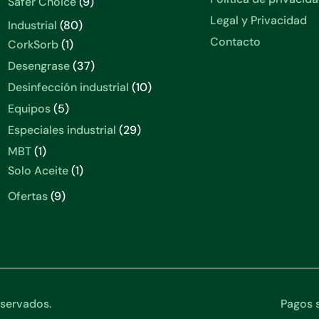
Safer Choice
9
Legal y Privacidad
Industrial
80
Contacto
CorkSorb
1
Desengrase
37
Desinfección industrial
10
Equipos
5
Especiales industrial
29
MBT
1
Solo Aceite
1
Ofertas
9
servados.
Pagos s