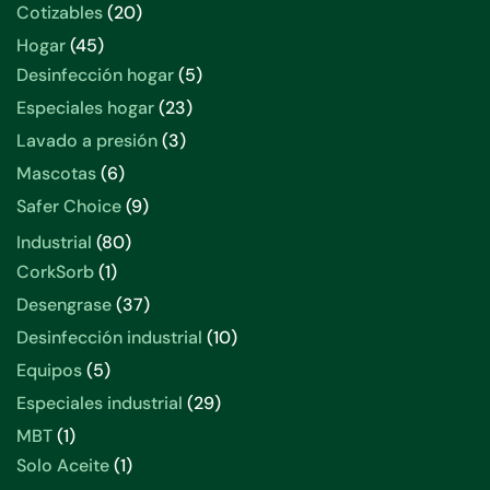
20
Cotizables
20
productos
45
Hogar
45
productos
5
Desinfección hogar
5
productos
23
Especiales hogar
23
productos
3
Lavado a presión
3
productos
6
Mascotas
6
productos
9
Safer Choice
9
productos
80
Industrial
80
productos
1
CorkSorb
1
producto
37
Desengrase
37
productos
10
Desinfección industrial
10
productos
5
Equipos
5
productos
29
Especiales industrial
29
productos
1
MBT
1
producto
1
Solo Aceite
1