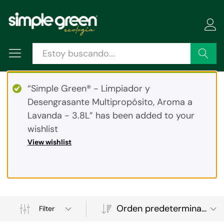
Buscar
“Simple Green® - Limpiador y
Desengrasante Multipropósito, Aroma a
Lavanda - 3.8L” has been added to your
wishlist
View wishlist
Orden predeterminado
Filter
ecio
ecio