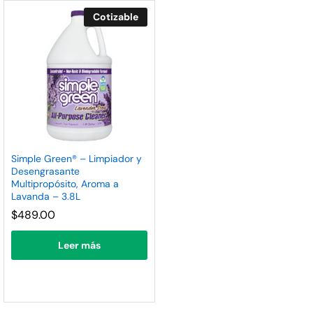
nimo
ximo
Cotizable
Simple Green® – Limpiador y
Desengrasante
Multipropósito, Aroma a
Lavanda – 3.8L
$
489.00
Leer más