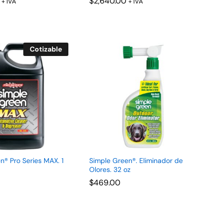
$
$
2,640.00
2,640.00
+ IVA
+ IVA
Cotizable
n® Pro Series MAX. 1
Simple Green®. Eliminador de
Olores. 32 oz
$
$
469.00
469.00