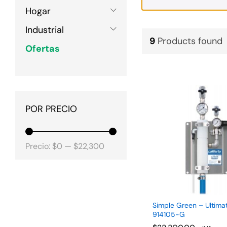
Hogar
Industrial
9
Products found
Ofertas
POR PRECIO
Precio
Precio
Precio:
$0
—
$22,300
mínimo
máximo
Simple Green – Ultima
914105-G