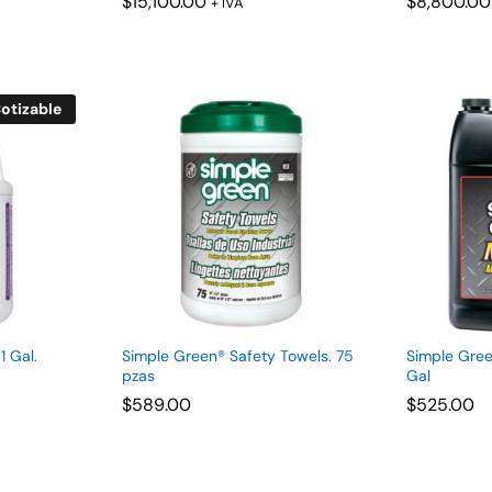
$
$
15,100.00
15,100.00
$
$
8,800.00
8,800.00
+ IVA
otizable
1 Gal.
Simple Green® Safety Towels. 75
Simple Gree
pzas
Gal
$
$
589.00
589.00
$
$
525.00
525.00