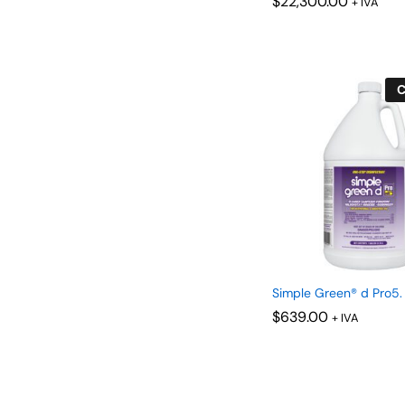
$
$
22,300.00
22,300.00
+ IVA
C
Simple Green® d Pro5. 
$
$
639.00
639.00
+ IVA