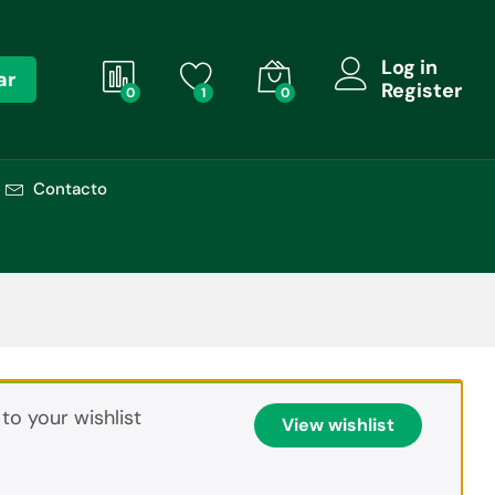
Log in
ar
Register
0
1
0
Contacto
o your wishlist
View wishlist