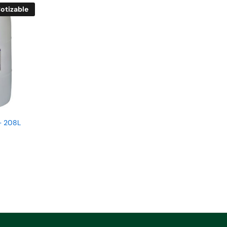
otizable
– 208L