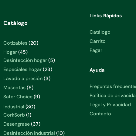
Links Rápidos
Catálogo
Catálogo
Carrito
20
Cotizables
20
productos
Pagar
45
Hogar
45
productos
5
Desinfección hogar
5
productos
23
Especiales hogar
23
Ayuda
productos
3
Lavado a presión
3
productos
Preguntas frecuente
6
Mascotas
6
productos
Política de privacid
9
Safer Choice
9
productos
Legal y Privacidad
80
Industrial
80
productos
Contacto
1
CorkSorb
1
producto
37
Desengrase
37
productos
10
Desinfección industrial
10